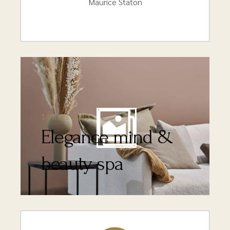
Maurice Staton
14 mars 2020
Elegance mind &
beauty spa