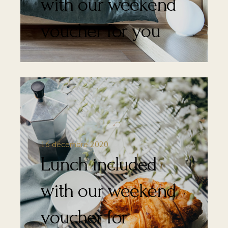
with our weekend
voucher for you
16 décembre 2020
Lunch included
with our weekend
voucher for