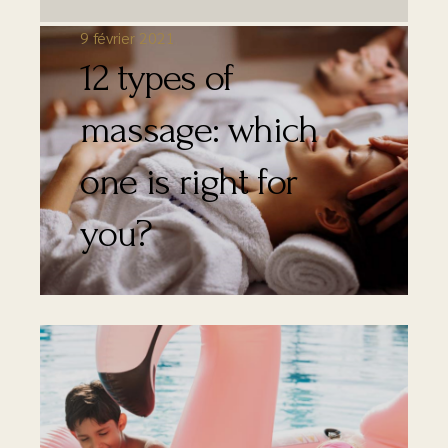
9 février 2021
12 types of
massage: which
one is right for
you?