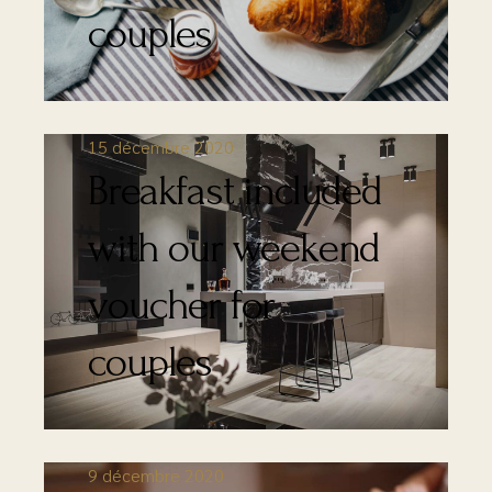
couples
15 décembre 2020
Breakfast included
with our weekend
voucher for
couples
9 décembre 2020