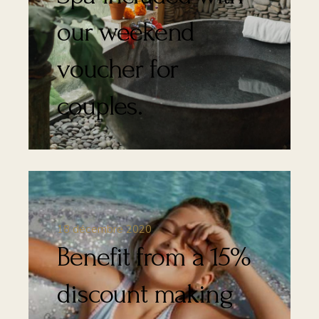
our weekend
voucher for
couples.
18 décembre 2020
Benefit from a 15%
discount making