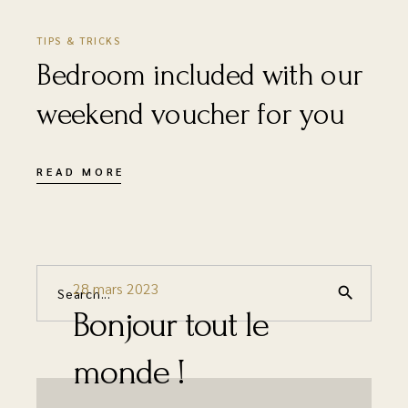
TIPS & TRICKS
Bedroom included with our
weekend voucher for you
READ MORE
28 mars 2023
search
Bonjour tout le
monde !