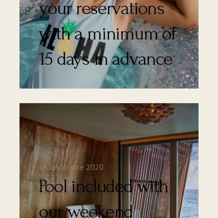
your reservations
with a minimum of
15 days in advance
16 décembre 2020
Pool included with
our weekend